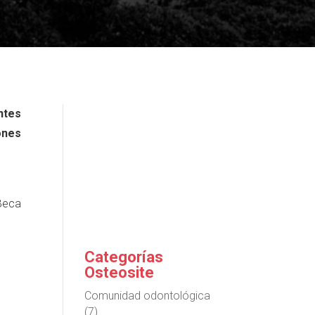
ntes
ones
Beca
Categorías
Osteosite
Comunidad odontológica
(7)