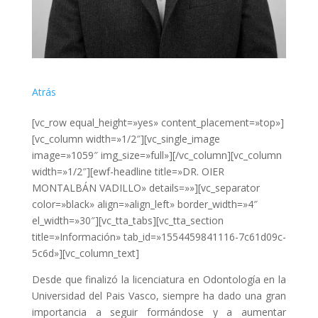
Atrás
[vc_row equal_height=»yes» content_placement=»top»]
[vc_column width=»1/2″][vc_single_image
image=»1059″ img_size=»full»][/vc_column][vc_column
width=»1/2″][ewf-headline title=»DR. OIER
MONTALBÁN VADILLO» details=»»][vc_separator
color=»black» align=»align_left» border_width=»4″
el_width=»30″][vc_tta_tabs][vc_tta_section
title=»Información» tab_id=»1554459841116-7c61d09c-
5c6d»][vc_column_text]
Desde que finalizó la licenciatura en Odontología en la
Universidad del Pais Vasco, siempre ha dado una gran
importancia a seguir formándose y a aumentar