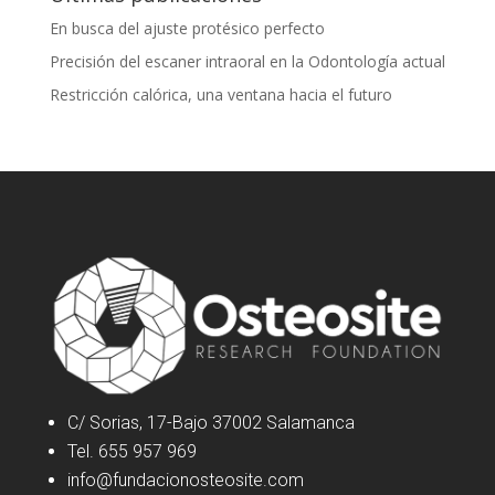
En busca del ajuste protésico perfecto
Precisión del escaner intraoral en la Odontología actual
Restricción calórica, una ventana hacia el futuro
C/ Sorias, 17-Bajo 37002 Salamanca
Tel. 655 957 969
info@fundacionosteosite.com