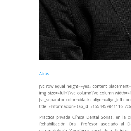
Atrás
[vc_row equal_height=»yes» content_placement=
img_size=»full»][/vc_column][vc_column width=
[vc_separator color=»black» align=»align_left» b
title=»Información» tab_id=»1554459841116-7c
Practica privada Clínica Dental Sorias, en la 
Rehabilitación Oral. Profesor asociado al
estomatología. Y profesor vinculado a distintos 