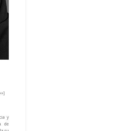
»»]
cia y
a de
la su