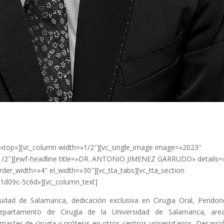
»top»][vc_column width=»1/2″][vc_single_image image=»2023″
»1/2″][ewf-headline title=»DR. ANTONIO JIMENEZ GARRUDO» details=
order_width=»4″ el_width=»30″][vc_tta_tabs][vc_tta_section
61d09c-5c6d»][vc_column_text]
ciudad de Salamanca, dedicación exclusiva en Cirugia Oral, Peridon
 Departamento de Cirugia de la Universidad de Salamanca, are
master de cirugía y prótesis en otros centros universitarios. Desarrol