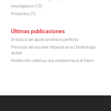
investigacion
(10)
Proyectos
(7)
Últimas publicaciones
En busca del ajuste protésico perfecto
Precisión del escaner intraoral en la Odontología
actual
Restricción calórica, una ventana hacia el futuro